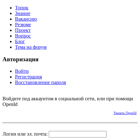
Топик
Знание
Вакансию
Резюме
Проект
Вопрос
Блог
Тема на форум
Авторизация
Войти
Регистрация
Восстановление пароля
Войдите под аккаунтом в социальной сети, или при помощи
OpenId
Указать OpenId
Логин или эл. почта: