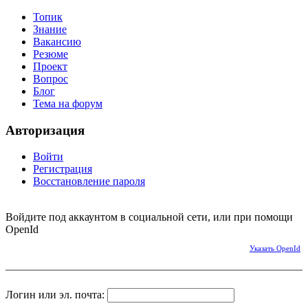
Топик
Знание
Вакансию
Резюме
Проект
Вопрос
Блог
Тема на форум
Авторизация
Войти
Регистрация
Восстановление пароля
Войдите под аккаунтом в социальной сети, или при помощи
OpenId
Указать OpenId
Логин или эл. почта: