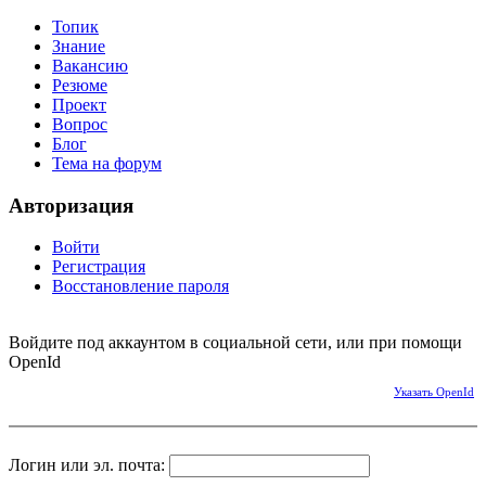
Топик
Знание
Вакансию
Резюме
Проект
Вопрос
Блог
Тема на форум
Авторизация
Войти
Регистрация
Восстановление пароля
Войдите под аккаунтом в социальной сети, или при помощи
OpenId
Указать OpenId
Логин или эл. почта: