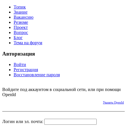
Топик
Знание
Вакансию
Резюме
Проект
Вопрос
Блог
Тема на форум
Авторизация
Войти
Регистрация
Восстановление пароля
Войдите под аккаунтом в социальной сети, или при помощи
OpenId
Указать OpenId
Логин или эл. почта: