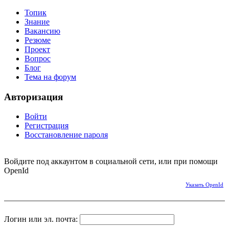
Топик
Знание
Вакансию
Резюме
Проект
Вопрос
Блог
Тема на форум
Авторизация
Войти
Регистрация
Восстановление пароля
Войдите под аккаунтом в социальной сети, или при помощи
OpenId
Указать OpenId
Логин или эл. почта: