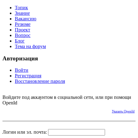
Топик
Знание
Вакансию
Резюме
Проект
Вопрос
Блог
Тема на форум
Авторизация
Войти
Регистрация
Восстановление пароля
Войдите под аккаунтом в социальной сети, или при помощи
OpenId
Указать OpenId
Логин или эл. почта: