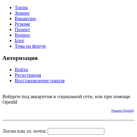
Топик
Знание
Вакансию
Резюме
Проект
Вопрос
Блог
Тема на форум
Авторизация
Войти
Регистрация
Восстановление пароля
Войдите под аккаунтом в социальной сети, или при помощи
OpenId
Указать OpenId
Логин или эл. почта: