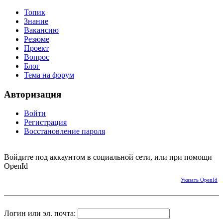
Топик
Знание
Вакансию
Резюме
Проект
Вопрос
Блог
Тема на форум
Авторизация
Войти
Регистрация
Восстановление пароля
Войдите под аккаунтом в социальной сети, или при помощи
OpenId
Указать OpenId
Логин или эл. почта: