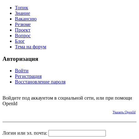
Топик
Знание
Вакансию
Резюме
Проект
Вопрос
Блог
Тема на форум
Авторизация
Войти
Регистрация
Восстановление пароля
Войдите под аккаунтом в социальной сети, или при помощи
OpenId
Указать OpenId
Логин или эл. почта: