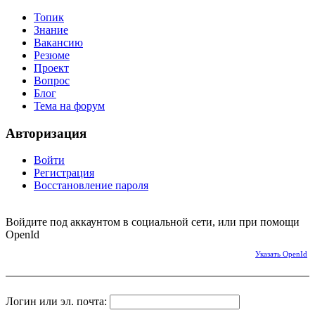
Топик
Знание
Вакансию
Резюме
Проект
Вопрос
Блог
Тема на форум
Авторизация
Войти
Регистрация
Восстановление пароля
Войдите под аккаунтом в социальной сети, или при помощи
OpenId
Указать OpenId
Логин или эл. почта: