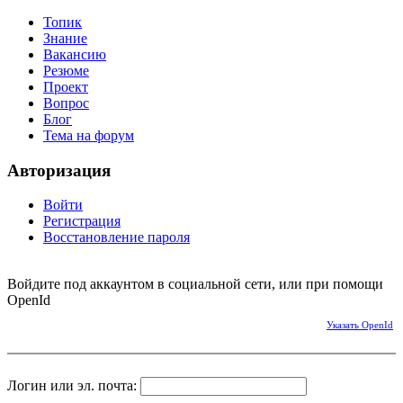
Топик
Знание
Вакансию
Резюме
Проект
Вопрос
Блог
Тема на форум
Авторизация
Войти
Регистрация
Восстановление пароля
Войдите под аккаунтом в социальной сети, или при помощи
OpenId
Указать OpenId
Логин или эл. почта: