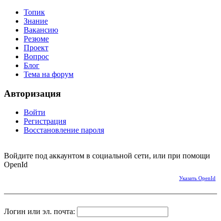
Топик
Знание
Вакансию
Резюме
Проект
Вопрос
Блог
Тема на форум
Авторизация
Войти
Регистрация
Восстановление пароля
Войдите под аккаунтом в социальной сети, или при помощи
OpenId
Указать OpenId
Логин или эл. почта: