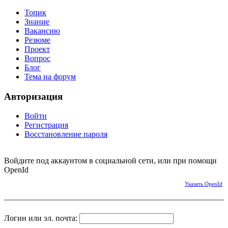
Топик
Знание
Вакансию
Резюме
Проект
Вопрос
Блог
Тема на форум
Авторизация
Войти
Регистрация
Восстановление пароля
Войдите под аккаунтом в социальной сети, или при помощи
OpenId
Указать OpenId
Логин или эл. почта: