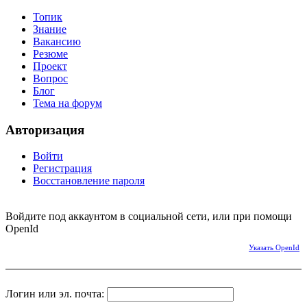
Топик
Знание
Вакансию
Резюме
Проект
Вопрос
Блог
Тема на форум
Авторизация
Войти
Регистрация
Восстановление пароля
Войдите под аккаунтом в социальной сети, или при помощи
OpenId
Указать OpenId
Логин или эл. почта: