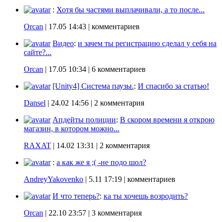
:
Хотя бы частями выплачивали, а то после...
Orcan
|
17.05 14:43
| комментариев
Видео
:
и зачем ты регистрацию сделал у себя на
сайте?...
Orcan
|
17.05 10:34
| 6 комментариев
[Unity4] Система паузы.
:
И спасибо за статью!
Dansel
|
24.02 14:56
| 2 комментария
Апдейты полиции
:
В скором времени я открою
магазин, в котором можно...
RAXAT
|
14.02 13:31
| 2 комментария
:
а как же я ;( -не подо шол?
AndreyYakovenko
|
5.11 17:19
| комментариев
И что теперь?
:
ка ты хочешь возродить?
Orcan
|
22.10 23:57
| 3 комментария