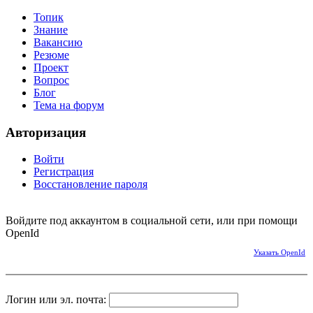
Топик
Знание
Вакансию
Резюме
Проект
Вопрос
Блог
Тема на форум
Авторизация
Войти
Регистрация
Восстановление пароля
Войдите под аккаунтом в социальной сети, или при помощи
OpenId
Указать OpenId
Логин или эл. почта: