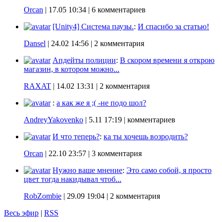
Orcan
|
17.05 10:34
| 6 комментариев
[Unity4] Система паузы.
:
И спасибо за статью!
Dansel
|
24.02 14:56
| 2 комментария
Апдейты полиции
:
В скором времени я открою
магазин, в котором можно...
RAXAT
|
14.02 13:31
| 2 комментария
:
а как же я ;( -не подо шол?
AndreyYakovenko
|
5.11 17:19
| комментариев
И что теперь?
:
ка ты хочешь возродить?
Orcan
|
22.10 23:57
| 3 комментария
Нужно ваше мнение
:
Это само собой, я просто
цвет тогда накидывал чтоб...
RobZombie
|
29.09 19:04
| 2 комментария
Весь эфир
|
RSS