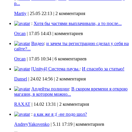
p...
Martiy
|
25.05 22:13
| 2 комментария
:
Хотя бы частями выплачивали, а то после...
Orcan
|
17.05 14:43
| комментариев
Видео
:
и зачем ты регистрацию сделал у себя на
сайте?...
Orcan
|
17.05 10:34
| 6 комментариев
[Unity4] Система паузы.
:
И спасибо за статью!
Dansel
|
24.02 14:56
| 2 комментария
Апдейты полиции
:
В скором времени я открою
магазин, в котором можно...
RAXAT
|
14.02 13:31
| 2 комментария
:
а как же я ;( -не подо шол?
AndreyYakovenko
|
5.11 17:19
| комментариев