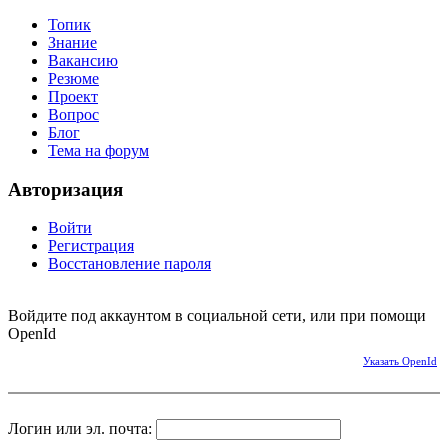
Топик
Знание
Вакансию
Резюме
Проект
Вопрос
Блог
Тема на форум
Авторизация
Войти
Регистрация
Восстановление пароля
Войдите под аккаунтом в социальной сети, или при помощи
OpenId
Указать OpenId
Логин или эл. почта: