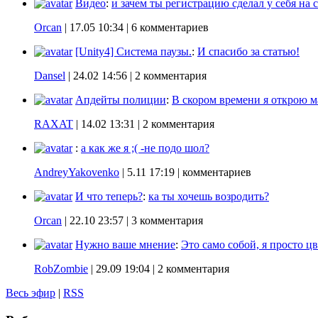
Видео
:
и зачем ты регистрацию сделал у себя на с
Orcan
|
17.05 10:34
| 6 комментариев
[Unity4] Система паузы.
:
И спасибо за статью!
Dansel
|
24.02 14:56
| 2 комментария
Апдейты полиции
:
В скором времени я открою ма
RAXAT
|
14.02 13:31
| 2 комментария
:
а как же я ;( -не подо шол?
AndreyYakovenko
|
5.11 17:19
| комментариев
И что теперь?
:
ка ты хочешь возродить?
Orcan
|
22.10 23:57
| 3 комментария
Нужно ваше мнение
:
Это само собой, я просто цв
RobZombie
|
29.09 19:04
| 2 комментария
Весь эфир
|
RSS