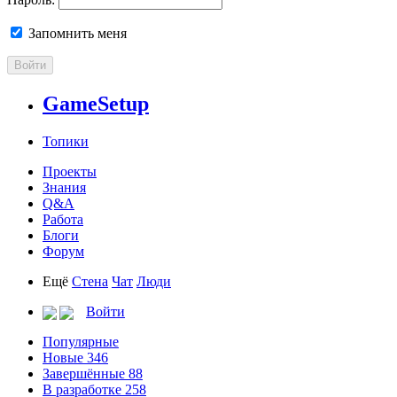
Запомнить меня
Войти
GameSetup
Топики
Проекты
Знания
Q&A
Работа
Блоги
Форум
Ещё
Стена
Чат
Люди
Войти
Популярные
Новые
346
Завершённые
88
В разработке
258