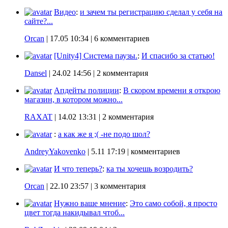
Видео
:
и зачем ты регистрацию сделал у себя на
сайте?...
Orcan
|
17.05 10:34
| 6 комментариев
[Unity4] Система паузы.
:
И спасибо за статью!
Dansel
|
24.02 14:56
| 2 комментария
Апдейты полиции
:
В скором времени я открою
магазин, в котором можно...
RAXAT
|
14.02 13:31
| 2 комментария
:
а как же я ;( -не подо шол?
AndreyYakovenko
|
5.11 17:19
| комментариев
И что теперь?
:
ка ты хочешь возродить?
Orcan
|
22.10 23:57
| 3 комментария
Нужно ваше мнение
:
Это само собой, я просто
цвет тогда накидывал чтоб...