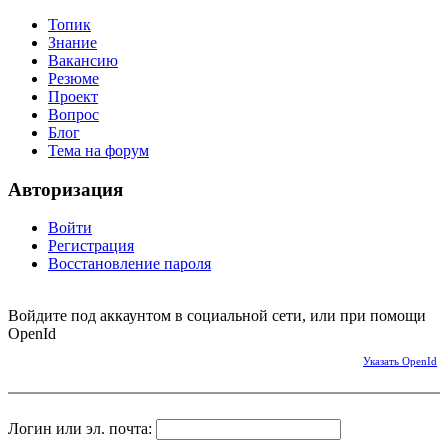
Топик
Знание
Вакансию
Резюме
Проект
Вопрос
Блог
Тема на форум
Авторизация
Войти
Регистрация
Восстановление пароля
Войдите под аккаунтом в социальной сети, или при помощи
OpenId
Указать OpenId
Логин или эл. почта: