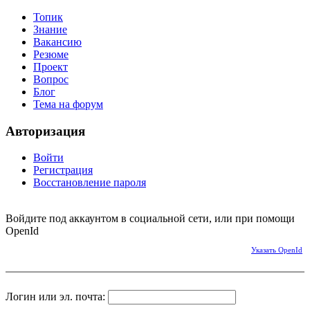
Топик
Знание
Вакансию
Резюме
Проект
Вопрос
Блог
Тема на форум
Авторизация
Войти
Регистрация
Восстановление пароля
Войдите под аккаунтом в социальной сети, или при помощи
OpenId
Указать OpenId
Логин или эл. почта: