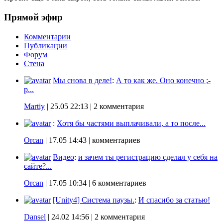
Прямой эфир
Комментарии
Публикации
Форум
Стена
Мы снова в деле!
:
А то как же. Оно конечно ;-
p...
Martiy
|
25.05 22:13
| 2 комментария
:
Хотя бы частями выплачивали, а то после...
Orcan
|
17.05 14:43
| комментариев
Видео
:
и зачем ты регистрацию сделал у себя на
сайте?...
Orcan
|
17.05 10:34
| 6 комментариев
[Unity4] Система паузы.
:
И спасибо за статью!
Dansel
|
24.02 14:56
| 2 комментария