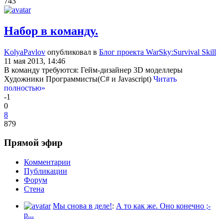
743
Набор в команду.
KolyaPavlov
опубликовал в
Блог проекта WarSky:Survival Skill
11 мая 2013, 14:46
В команду требуются: Гейм-дизайнер 3D моделлеры
Художники Программисты(C# и Javascript)
Читать
полностью»
-1
0
8
879
Прямой эфир
Комментарии
Публикации
Форум
Стена
Мы снова в деле!
:
А то как же. Оно конечно ;-
p...