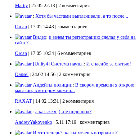
Martiy
|
25.05 22:13
| 2 комментария
:
Хотя бы частями выплачивали, а то после...
Orcan
|
17.05 14:43
| комментариев
Видео
:
и зачем ты регистрацию сделал у себя на
сайте?...
Orcan
|
17.05 10:34
| 6 комментариев
[Unity4] Система паузы.
:
И спасибо за статью!
Dansel
|
24.02 14:56
| 2 комментария
Апдейты полиции
:
В скором времени я открою
магазин, в котором можно...
RAXAT
|
14.02 13:31
| 2 комментария
:
а как же я ;( -не подо шол?
AndreyYakovenko
|
5.11 17:19
| комментариев
И что теперь?
:
ка ты хочешь возродить?