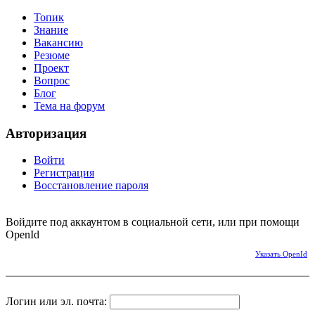
Топик
Знание
Вакансию
Резюме
Проект
Вопрос
Блог
Тема на форум
Авторизация
Войти
Регистрация
Восстановление пароля
Войдите под аккаунтом в социальной сети, или при помощи
OpenId
Указать OpenId
Логин или эл. почта: