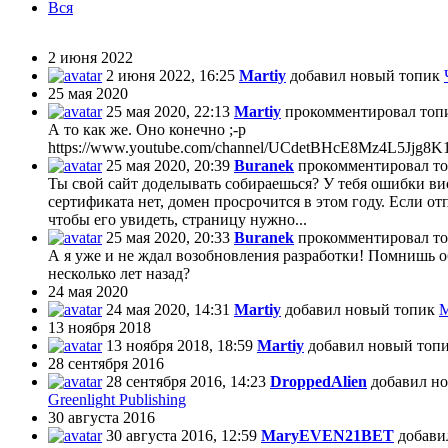
Вся
2 июня 2022
2 июня 2022, 16:25
Martiy
добавил новый топик
25 мая 2020
25 мая 2020, 22:13
Martiy
прокомментировал то
А то как же. Оно конечно ;-p
https://www.youtube.com/channel/UCdetBHcE8Mz4L5Jjg8
25 мая 2020, 20:39
Buranek
прокомментировал т
Ты свой сайт доделывать собираешься? У тебя ошибки вися
сертификата нет, домен просрочится в этом году. Если от
чтобы его увидеть, страницу нужно...
25 мая 2020, 20:33
Buranek
прокомментировал т
А я уже и не ждал возобновления разработки! Помнишь 
несколько лет назад?
24 мая 2020
24 мая 2020, 14:31
Martiy
добавил новый топик
М
13 ноября 2018
13 ноября 2018, 18:59
Martiy
добавил новый топ
28 сентября 2016
28 сентября 2016, 14:23
DroppedAlien
добавил но
Greenlight Publishing
30 августа 2016
30 августа 2016, 12:59
MaryEVEN21BET
добави