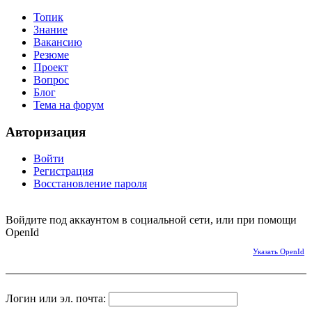
Топик
Знание
Вакансию
Резюме
Проект
Вопрос
Блог
Тема на форум
Авторизация
Войти
Регистрация
Восстановление пароля
Войдите под аккаунтом в социальной сети, или при помощи
OpenId
Указать OpenId
Логин или эл. почта: