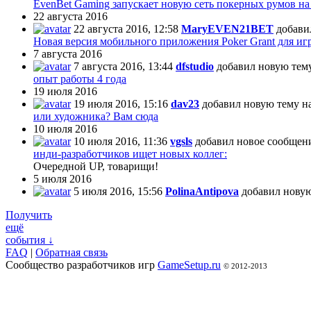
EvenBet Gaming запускает новую сеть покерных румов на 
22 августа 2016
22 августа 2016, 12:58
MaryEVEN21BET
добави
Новая версия мобильного приложения Poker Grant для иг
7 августа 2016
7 августа 2016, 13:44
dfstudio
добавил новую тем
опыт работы 4 года
19 июля 2016
19 июля 2016, 15:16
dav23
добавил новую тему н
или художника? Вам сюда
10 июля 2016
10 июля 2016, 11:36
vgsls
добавил новое сообщени
инди-разработчиков ищет новых коллег:
Очередной UP, товарищи!
5 июля 2016
5 июля 2016, 15:56
PolinaAntipova
добавил новую
Получить
ещё
события ↓
FAQ
|
Обратная связь
Сообщество разработчиков игр
GameSetup.ru
© 2012-2013