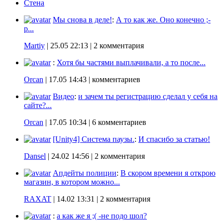
Стена
Мы снова в деле!
:
А то как же. Оно конечно ;-
p...
Martiy
|
25.05 22:13
| 2 комментария
:
Хотя бы частями выплачивали, а то после...
Orcan
|
17.05 14:43
| комментариев
Видео
:
и зачем ты регистрацию сделал у себя на
сайте?...
Orcan
|
17.05 10:34
| 6 комментариев
[Unity4] Система паузы.
:
И спасибо за статью!
Dansel
|
24.02 14:56
| 2 комментария
Апдейты полиции
:
В скором времени я открою
магазин, в котором можно...
RAXAT
|
14.02 13:31
| 2 комментария
:
а как же я ;( -не подо шол?