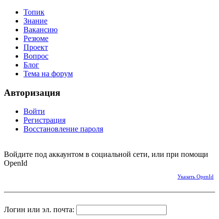
Топик
Знание
Вакансию
Резюме
Проект
Вопрос
Блог
Тема на форум
Авторизация
Войти
Регистрация
Восстановление пароля
Войдите под аккаунтом в социальной сети, или при помощи
OpenId
Указать OpenId
Логин или эл. почта: