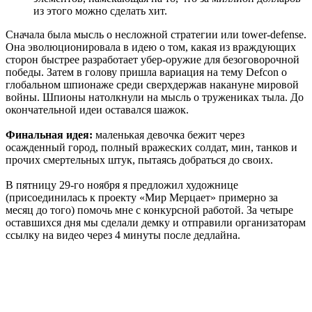
из этого можно сделать хит.
Сначала была мысль о несложной стратегии или tower-defense.
Она эволюционировала в идею о том, какая из враждующих
сторон быстрее разработает убер-оружие для безоговорочной
победы. Затем в голову пришла вариация на тему Defcon о
глобальном шпионаже среди сверхдержав накануне мировой
войны. Шпионы натолкнули на мысль о тружениках тыла. До
окончательной идеи оставался шажок.
Финальная идея:
маленькая девочка бежит через
осажденный город, полный вражеских солдат, мин, танков и
прочих смертельных штук, пытаясь добраться до своих.
В пятницу 29-го ноября я предложил художнице
(присоединилась к проекту «Мир Мерцает» примерно за
месяц до того) помочь мне с конкурсной работой. За четыре
оставшихся дня мы сделали демку и отправили организаторам
ссылку на видео через 4 минуты после дедлайна.