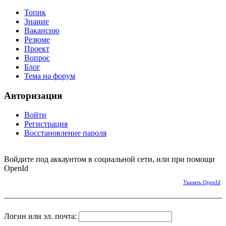
Топик
Знание
Вакансию
Резюме
Проект
Вопрос
Блог
Тема на форум
Авторизация
Войти
Регистрация
Восстановление пароля
Войдите под аккаунтом в социальной сети, или при помощи
OpenId
Указать OpenId
Логин или эл. почта: