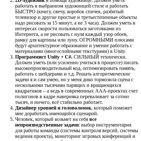
2D-художник
в помощь художнице. Должен уметь
работать в выбранном художницей стиле и работать
БЫСТРО (книгу, свечу, коробок спичек, разбитый
телевизор и другие простые и третьестепенные объекты
надо рисовать за 15 минут, а не 3 часа). Должен уметь в
интересах скорости пользоваться заготовками из
Интернета, а не рисовать с нуля каждый узор обоев,
рамку для картины или луну. ОГРОМНЫМИ плюсами
будут архитектурное образование и умение работать с
материалами (многослойными текстурами) в Unity
Программист Unity + C#.
СИЛЬНЫЙ технически.
Должен уметь (или усиленно учиться в процессе) писать
высокопроизводительный код, оптимизировать память,
работать с шейдерами и т.д. Решать алгоритмические
задачи я и сам умею, но у меня дико тормозила сцена с
несколькими тысячами парящих и вращающихся
квадратиков – а ведь в современных ААА-проектах счет
полигонов в кадре наверняка переваливает за сотню
тысяч, и ничего, всё стабильно работает.
Дизайнер уровней и головоломок
, который поможет
мне доработать имеющийся сценарий.
Человек, который возьмет на себя
все
непроизводственные задачи
: выбор инструментария
для работы команды (системы контроля версий, системы
ведения проекта), мониторинг игровых конференций и