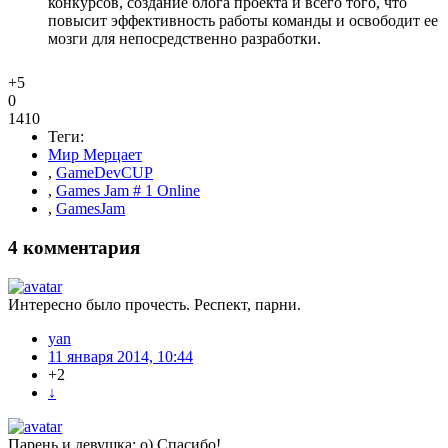
конкурсов, создание блога проекта и всего того, что
повысит эффективность работы команды и освободит ее
мозги для непосредственно разработки.
+5
0
1410
Теги:
Мир Мерцает
,
GameDevCUP
,
Games Jam # 1 Online
,
GamesJam
4
комментария
Интересно было прочесть. Респект, парни.
yan
11 января 2014, 10:44
+2
↓
Парень и девушка: о) Спасибо!