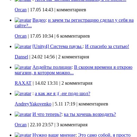
Orcan
|
17.05 14:43
| комментариев
Видео
:
и зачем ты регистрацию сделал у себя на
сайте?...
Orcan
|
17.05 10:34
| 6 комментариев
[Unity4] Система паузы.
:
И спасибо за статью!
Dansel
|
24.02 14:56
| 2 комментария
Апдейты полиции
:
В скором времени я открою
магазин, в котором можно...
RAXAT
|
14.02 13:31
| 2 комментария
:
а как же я ;( -не подо шол?
AndreyYakovenko
|
5.11 17:19
| комментариев
И что теперь?
:
ка ты хочешь возродить?
Orcan
|
22.10 23:57
| 3 комментария
Нужно ваше мнение
:
Это само собой, я просто