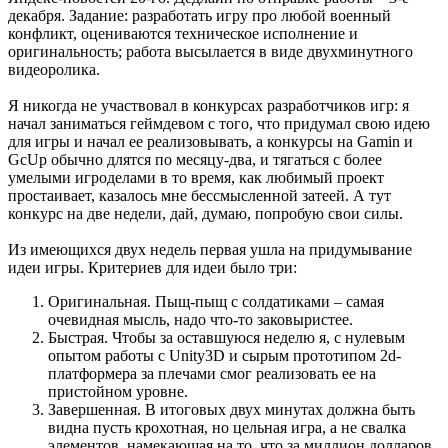
декабря. Задание: разработать игру про любой военный
конфликт, оцениваются техническое исполнение и
оригинальность; работа высылается в виде двухминутного
видеоролика.
Я никогда не участвовал в конкурсах разработчиков игр: я
начал заниматься геймдевом с того, что придумал свою идею
для игры и начал ее реализовывать, а конкурсы на Gamin и
GcUp обычно длятся по месяцу-два, и тягаться с более
умелыми игроделами в то время, как любимый проект
простаивает, казалось мне бессмысленной затеей. А тут
конкурс на две недели, дай, думаю, попробую свои силы.
Из имеющихся двух недель первая ушла на придумывание
идеи игры. Критериев для идеи было три:
Оригинальная. Пыщ-пыщ с солдатиками – самая
очевидная мысль, надо что-то заковыристее.
Быстрая. Чтобы за оставшуюся неделю я, с нулевым
опытом работы с Unity3D и сырым прототипом 2d-
платформера за плечами смог реализовать ее на
пристойном уровне.
Завершенная. В итоговых двух минутах должна быть
видна пусть крохотная, но цельная игра, а не свалка
элементов, намекающая на то, что за миллион долларов