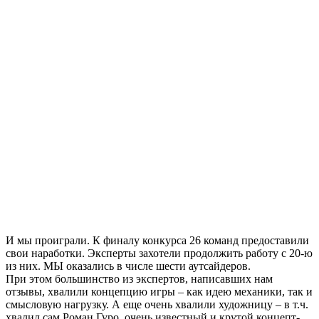
И мы проиграли. К финалу конкурса 26 команд предоставили
свои наработки. Эксперты захотели продолжить работу с 20-ю
из них. МЫ оказались в числе шести аутсайдеров.
При этом большинство из экспертов, написавших нам
отзывы, хвалили концепцию игры – как идею механики, так и
смысловую нагрузку. А еще очень хвалили художницу – в т.ч.
хвалил сам Роман Гуро, очень известный и крутой концепт-