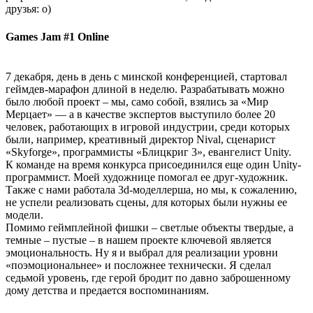
друзья: о)
Games Jam #1 Online
7 декабря, день в день с минской конференцией, стартовал
геймдев-марафон длиной в неделю. Разрабатывать можно
было любой проект – мы, само собой, взялись за «Мир
Мерцает» — а в качестве экспертов выступило более 20
человек, работающих в игровой индустрии, среди которых
были, например, креативный директор Nival, сценарист
«Skyforge», программисты «Блицкриг 3», евангелист Unity.
К команде на время конкурса присоединился еще один Unity-
программист. Моей художнице помогал ее друг-художник.
Также с нами работала 3d-моделлерша, но мы, к сожалению,
не успели реализовать сцены, для которых были нужны ее
модели.
Помимо геймплейной фишки – светлые объекты твердые, а
темные – пустые – в нашем проекте ключевой является
эмоциональность. Ну я и выбрал для реализации уровни
«поэмоциональнее» и посложнее технически. Я сделал
седьмой уровень, где герой бродит по давно заброшенному
дому детства и предается воспоминаниям.