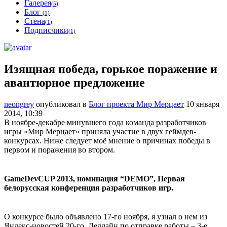
Галерея
(5)
Блог
(1)
Стена
(1)
Подписчики
(1)
Изящная победа, горькое поражение и
авантюрное предложение
neongrey
опубликовал в
Блог проекта Мир Мерцает
10 января
2014, 10:39
В ноябре-декабре минувшего года команда разработчиков
игры «Мир Мерцает» приняла участие в двух геймдев-
конкурсах. Ниже следует моё мнение о причинах победы в
первом и поражения во втором.
GameDevCUP 2013, номинация “DEMO”, Первая
белорусская конференция разработчиков игр.
О конкурсе было объявлено 17-го ноября, я узнал о нем из
Яндекс-новостей 20-го. Дедлайн по отправке работы – 3-е