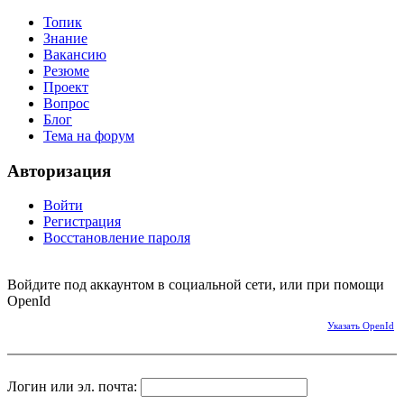
Топик
Знание
Вакансию
Резюме
Проект
Вопрос
Блог
Тема на форум
Авторизация
Войти
Регистрация
Восстановление пароля
Войдите под аккаунтом в социальной сети, или при помощи
OpenId
Указать OpenId
Логин или эл. почта: