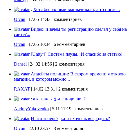
:
Хотя бы частями выплачивали, а то после...
Orcan
|
17.05 14:43
| комментариев
Видео
:
и зачем ты регистрацию сделал у себя на
сайте?...
Orcan
|
17.05 10:34
| 6 комментариев
[Unity4] Система паузы.
:
И спасибо за статью!
Dansel
|
24.02 14:56
| 2 комментария
Апдейты полиции
:
В скором времени я открою
магазин, в котором можно...
RAXAT
|
14.02 13:31
| 2 комментария
:
а как же я ;( -не подо шол?
AndreyYakovenko
|
5.11 17:19
| комментариев
И что теперь?
:
ка ты хочешь возродить?
Orcan
|
22.10 23:57
| 3 комментария