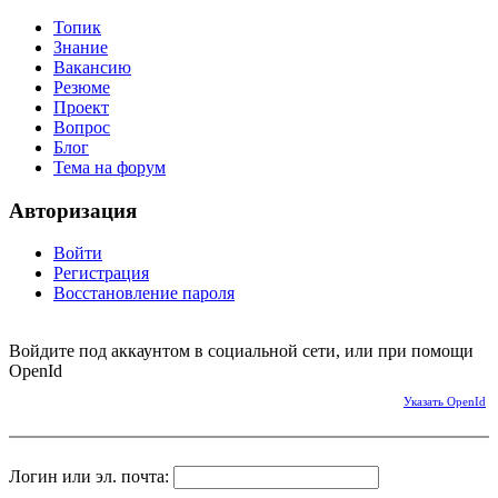
Топик
Знание
Вакансию
Резюме
Проект
Вопрос
Блог
Тема на форум
Авторизация
Войти
Регистрация
Восстановление пароля
Войдите под аккаунтом в социальной сети, или при помощи
OpenId
Указать OpenId
Логин или эл. почта: