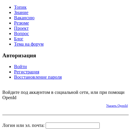
Топик
Знание
Вакансию
Резюме
Проект
Вопрос
Блог
Тема на форум
Авторизация
Войти
Регистрация
Восстановление пароля
Войдите под аккаунтом в социальной сети, или при помощи
OpenId
Указать OpenId
Логин или эл. почта: