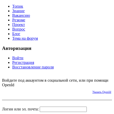
Топик
Знание
Вакансию
Резюме
Проект
Вопрос
Блог
Тема на форум
Авторизация
Войти
Регистрация
Восстановление пароля
Войдите под аккаунтом в социальной сети, или при помощи
OpenId
Указать OpenId
Логин или эл. почта: