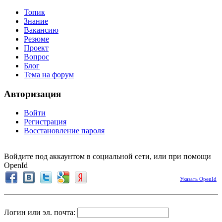
Топик
Знание
Вакансию
Резюме
Проект
Вопрос
Блог
Тема на форум
Авторизация
Войти
Регистрация
Восстановление пароля
Войдите под аккаунтом в социальной сети, или при помощи
OpenId
Указать OpenId
Логин или эл. почта: