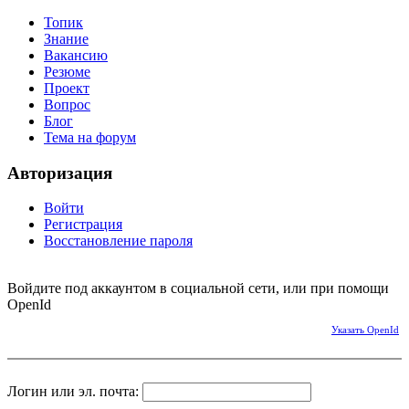
Топик
Знание
Вакансию
Резюме
Проект
Вопрос
Блог
Тема на форум
Авторизация
Войти
Регистрация
Восстановление пароля
Войдите под аккаунтом в социальной сети, или при помощи
OpenId
Указать OpenId
Логин или эл. почта: