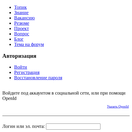
Топик
Знание
Вакансию
Резюме
Проект
Вопрос
Блог
Тема на форум
Авторизация
Войти
Регистрация
Восстановление пароля
Войдите под аккаунтом в социальной сети, или при помощи
OpenId
Указать OpenId
Логин или эл. почта: