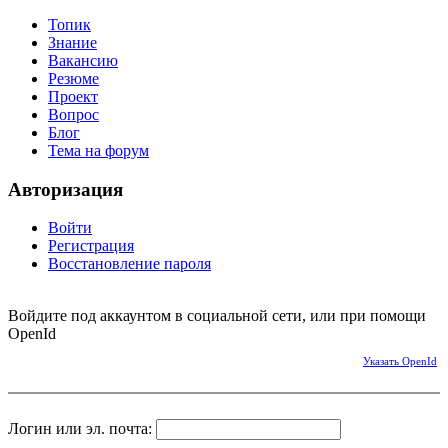
Топик
Знание
Вакансию
Резюме
Проект
Вопрос
Блог
Тема на форум
Авторизация
Войти
Регистрация
Восстановление пароля
Войдите под аккаунтом в социальной сети, или при помощи
OpenId
Указать OpenId
Логин или эл. почта: