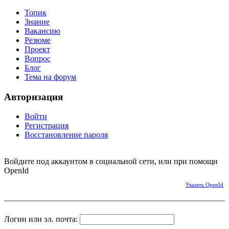
Топик
Знание
Вакансию
Резюме
Проект
Вопрос
Блог
Тема на форум
Авторизация
Войти
Регистрация
Восстановление пароля
Войдите под аккаунтом в социальной сети, или при помощи
OpenId
Указать OpenId
Логин или эл. почта: