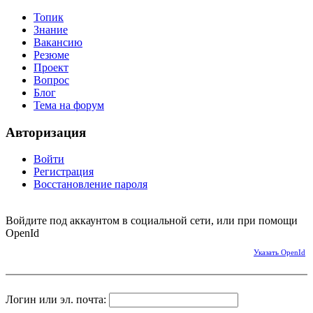
Топик
Знание
Вакансию
Резюме
Проект
Вопрос
Блог
Тема на форум
Авторизация
Войти
Регистрация
Восстановление пароля
Войдите под аккаунтом в социальной сети, или при помощи
OpenId
Указать OpenId
Логин или эл. почта: