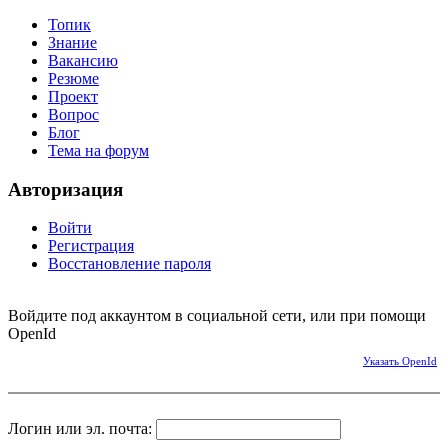
Топик
Знание
Вакансию
Резюме
Проект
Вопрос
Блог
Тема на форум
Авторизация
Войти
Регистрация
Восстановление пароля
Войдите под аккаунтом в социальной сети, или при помощи
OpenId
Указать OpenId
Логин или эл. почта: