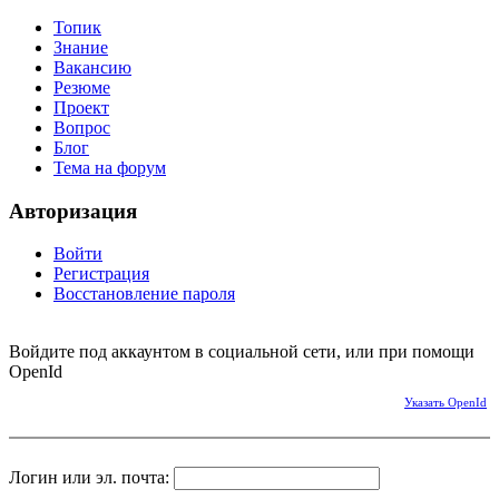
Топик
Знание
Вакансию
Резюме
Проект
Вопрос
Блог
Тема на форум
Авторизация
Войти
Регистрация
Восстановление пароля
Войдите под аккаунтом в социальной сети, или при помощи
OpenId
Указать OpenId
Логин или эл. почта: