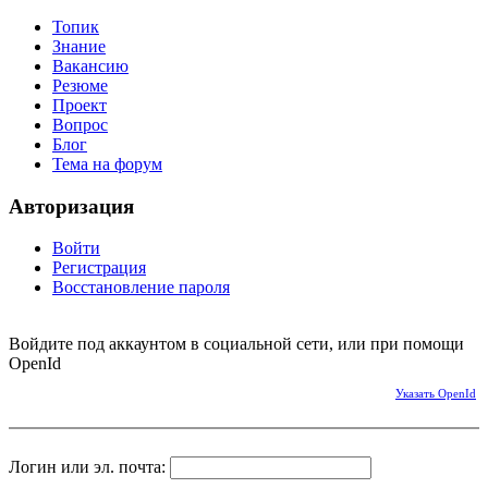
Топик
Знание
Вакансию
Резюме
Проект
Вопрос
Блог
Тема на форум
Авторизация
Войти
Регистрация
Восстановление пароля
Войдите под аккаунтом в социальной сети, или при помощи
OpenId
Указать OpenId
Логин или эл. почта: