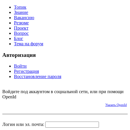
Топик
Знание
Вакансию
Резюме
Проект
Вопрос
Блог
Тема на форум
Авторизация
Войти
Регистрация
Восстановление пароля
Войдите под аккаунтом в социальной сети, или при помощи
OpenId
Указать OpenId
Логин или эл. почта: