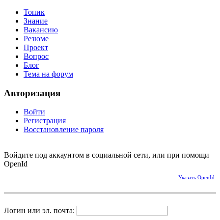
Топик
Знание
Вакансию
Резюме
Проект
Вопрос
Блог
Тема на форум
Авторизация
Войти
Регистрация
Восстановление пароля
Войдите под аккаунтом в социальной сети, или при помощи
OpenId
Указать OpenId
Логин или эл. почта: