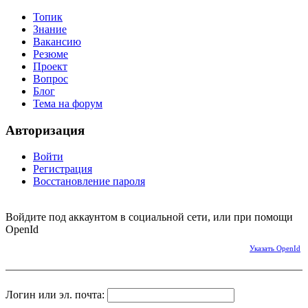
Топик
Знание
Вакансию
Резюме
Проект
Вопрос
Блог
Тема на форум
Авторизация
Войти
Регистрация
Восстановление пароля
Войдите под аккаунтом в социальной сети, или при помощи
OpenId
Указать OpenId
Логин или эл. почта: