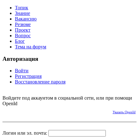
Топик
Знание
Вакансию
Резюме
Проект
Вопрос
Блог
Тема на форум
Авторизация
Войти
Регистрация
Восстановление пароля
Войдите под аккаунтом в социальной сети, или при помощи
OpenId
Указать OpenId
Логин или эл. почта: