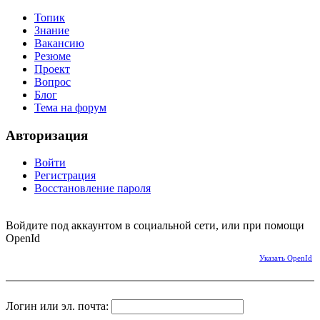
Топик
Знание
Вакансию
Резюме
Проект
Вопрос
Блог
Тема на форум
Авторизация
Войти
Регистрация
Восстановление пароля
Войдите под аккаунтом в социальной сети, или при помощи
OpenId
Указать OpenId
Логин или эл. почта: