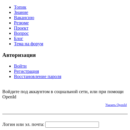
Топик
Знание
Вакансию
Резюме
Проект
Вопрос
Блог
Тема на форум
Авторизация
Войти
Регистрация
Восстановление пароля
Войдите под аккаунтом в социальной сети, или при помощи
OpenId
Указать OpenId
Логин или эл. почта: