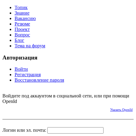
Топик
Знание
Вакансию
Резюме
Проект
Вопрос
Блог
Тема на форум
Авторизация
Войти
Регистрация
Восстановление пароля
Войдите под аккаунтом в социальной сети, или при помощи
OpenId
Указать OpenId
Логин или эл. почта: