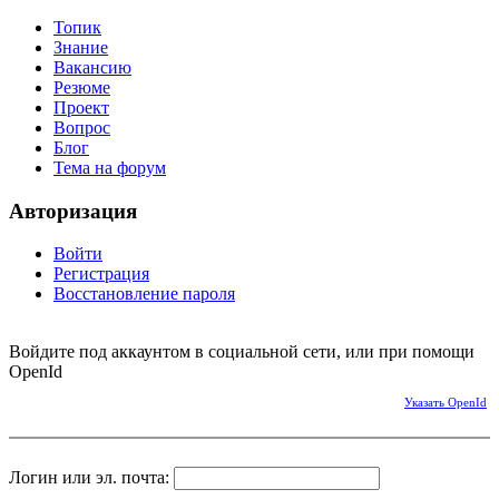
Топик
Знание
Вакансию
Резюме
Проект
Вопрос
Блог
Тема на форум
Авторизация
Войти
Регистрация
Восстановление пароля
Войдите под аккаунтом в социальной сети, или при помощи
OpenId
Указать OpenId
Логин или эл. почта: