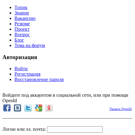
Топик
Знание
Вакансию
Резюме
Проект
Вопрос
Блог
Тема на форум
Авторизация
Войти
Регистрация
Восстановление пароля
Войдите под аккаунтом в социальной сети, или при помощи
OpenId
Указать OpenId
Логин или эл. почта: