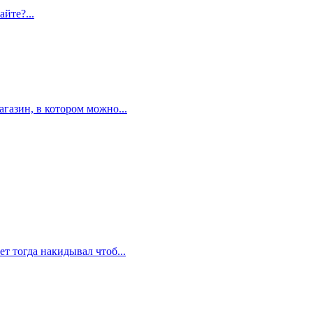
айте?...
газин, в котором можно...
ет тогда накидывал чтоб...