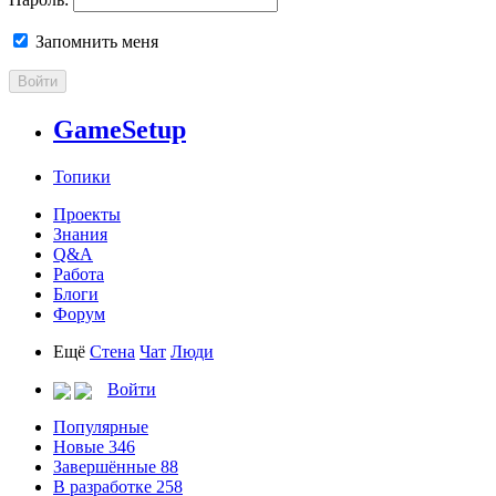
Запомнить меня
Войти
GameSetup
Топики
Проекты
Знания
Q&A
Работа
Блоги
Форум
Ещё
Стена
Чат
Люди
Войти
Популярные
Новые
346
Завершённые
88
В разработке
258