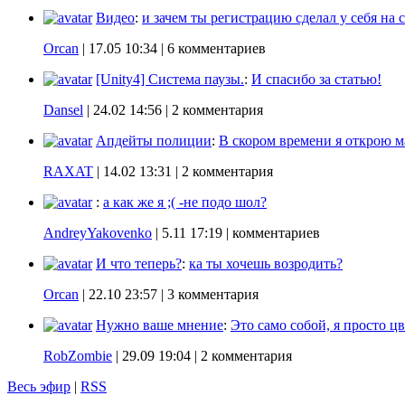
Видео
:
и зачем ты регистрацию сделал у себя на с
Orcan
|
17.05 10:34
| 6 комментариев
[Unity4] Система паузы.
:
И спасибо за статью!
Dansel
|
24.02 14:56
| 2 комментария
Апдейты полиции
:
В скором времени я открою ма
RAXAT
|
14.02 13:31
| 2 комментария
:
а как же я ;( -не подо шол?
AndreyYakovenko
|
5.11 17:19
| комментариев
И что теперь?
:
ка ты хочешь возродить?
Orcan
|
22.10 23:57
| 3 комментария
Нужно ваше мнение
:
Это само собой, я просто цв
RobZombie
|
29.09 19:04
| 2 комментария
Весь эфир
|
RSS