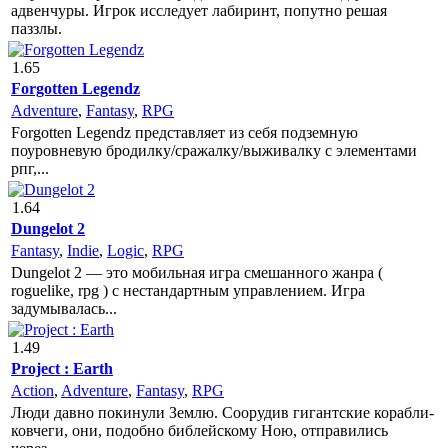
адвенчуры. Игрок исследует лабиринт, попутно решая
паззлы.
1.65
Forgotten Legendz
Adventure
,
Fantasy
,
RPG
Forgotten Legendz представляет из себя подземную
поуровневую бродилку/сражалку/выживалку с элементами
рпг,...
1.64
Dungelot 2
Fantasy
,
Indie
,
Logic
,
RPG
Dungelot 2 — это мобильная игра смешанного жанра (
roguelike, rpg ) с нестандартным управлением. Игра
задумывалась...
1.49
Project : Earth
Action
,
Adventure
,
Fantasy
,
RPG
Люди давно покинули Землю. Соорудив гигантские корабли-
ковчеги, они, подобно библейскому Ною, отправились