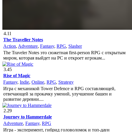
4.11
The Traveller Notes
Action
,
Adventure
,
Fantasy
,
RPG
,
Slasher
The Traveler Notes это сюжетная first-person RPG с открытым
миром, которая выйдет на PC и откроет игрокам...
3.45
Rise of Magic
Fantasy
,
Indie
,
Online
,
RPG
,
Strategy
Игра с механикой Tower Defence и RPG составляющей,
отвечающей за прокачку умений, улучшение башен и
развитие деревни....
2.29
Journey to Hammerdale
Adventure
,
Fantasy
,
RPG
Игра - эксперимент, гибрид головоломок и топ-даун