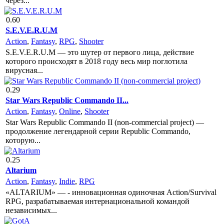
через...
0.60
S.E.V.E.R.U.M
Action
,
Fantasy
,
RPG
,
Shooter
S.E.V.E.R.U.M — это шутер от первого лица, действие
которого происходят в 2018 году весь мир поглотила
вирусная...
0.29
Star Wars Republic Commando II...
Action
,
Fantasy
,
Online
,
Shooter
Star Wars Republic Commando II (non-commercial project) —
продолжение легендарной серии Republic Commando,
которую...
0.25
Altarium
Action
,
Fantasy
,
Indie
,
RPG
«ALTARIUM» — - инновационная одиночная Action/Survival
RPG, разрабатываемая интернациональной командой
независимых...