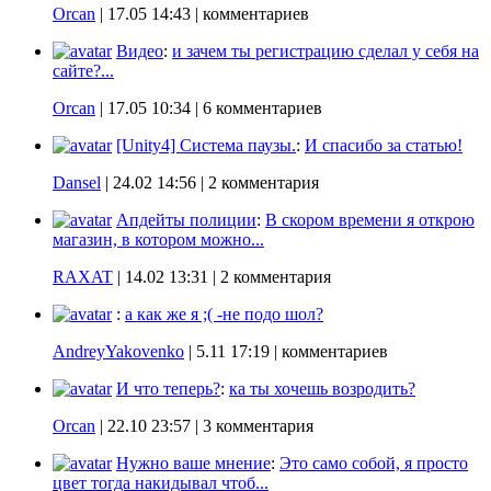
Orcan
|
17.05 14:43
| комментариев
Видео
:
и зачем ты регистрацию сделал у себя на
сайте?...
Orcan
|
17.05 10:34
| 6 комментариев
[Unity4] Система паузы.
:
И спасибо за статью!
Dansel
|
24.02 14:56
| 2 комментария
Апдейты полиции
:
В скором времени я открою
магазин, в котором можно...
RAXAT
|
14.02 13:31
| 2 комментария
:
а как же я ;( -не подо шол?
AndreyYakovenko
|
5.11 17:19
| комментариев
И что теперь?
:
ка ты хочешь возродить?
Orcan
|
22.10 23:57
| 3 комментария
Нужно ваше мнение
:
Это само собой, я просто
цвет тогда накидывал чтоб...