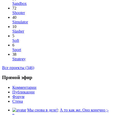
Sandbox
72
Shooter
40
Simulator
10
Slasher
5
Soft
6
Sport
38
Strategy
Все проекты (346)
Прямой эфир
Комментарии
Публикации
Форум
Стена
Мы снова в деле!
:
А то как же. Оно конечно ;-
p...