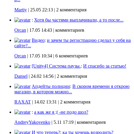
Martiy
|
25.05 22:13
| 2 комментария
:
Хотя бы частями выплачивали, а то после...
Orcan
|
17.05 14:43
| комментариев
Видео
:
и зачем ты регистрацию сделал у себя на
сайте?...
Orcan
|
17.05 10:34
| 6 комментариев
[Unity4] Система паузы.
:
И спасибо за статью!
Dansel
|
24.02 14:56
| 2 комментария
Апдейты полиции
:
В скором времени я открою
магазин, в котором можно...
RAXAT
|
14.02 13:31
| 2 комментария
:
а как же я ;( -не подо шол?
AndreyYakovenko
|
5.11 17:19
| комментариев
И что теперь?
:
ка ты хочешь возродить?