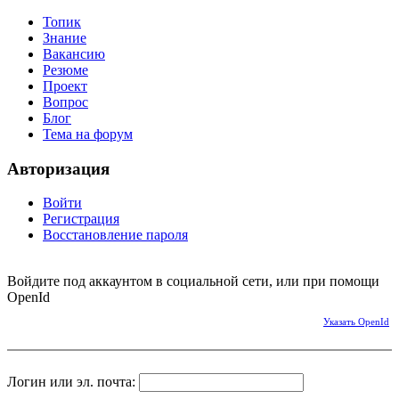
Топик
Знание
Вакансию
Резюме
Проект
Вопрос
Блог
Тема на форум
Авторизация
Войти
Регистрация
Восстановление пароля
Войдите под аккаунтом в социальной сети, или при помощи
OpenId
Указать OpenId
Логин или эл. почта: