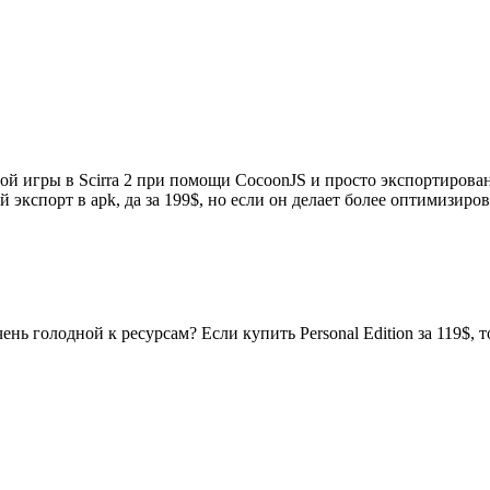
й игры в Scirra 2 при помощи CocoonJS и просто экспортирован
экспорт в apk, да за 199$, но если он делает более оптимизиро
ь голодной к ресурсам? Если купить Personal Edition за 119$, то в