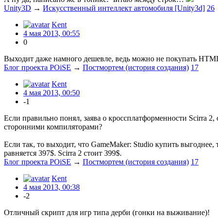
Unity3D
→
Искусственный интеллект автомобиля [Unity3d]
26
Kent
4 мая 2013, 00:55
0
Выходит даже намного дешевле, ведь можно не покупать HTML
Блог проекта POiSE
→
Постмортем (история создания)
17
Kent
4 мая 2013, 00:50
-1
Если правильно понял, заява о кроссплатформенности Scirra 2, 
сторонними компиляторами?
Если так, то выходит, что GameMaker: Studio купить выгоднее, т
равняется 397$. Scirra 2 стоит 399$.
Блог проекта POiSE
→
Постмортем (история создания)
17
Kent
4 мая 2013, 00:38
-2
Отличный скрипт для игр типа дерби (гонки на выживание)!