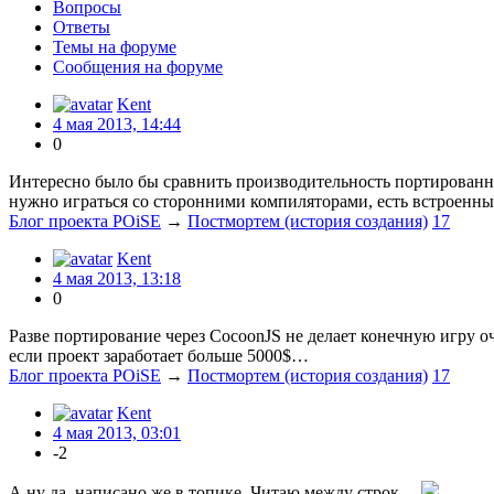
Вопросы
Ответы
Темы на форуме
Сообщения на форуме
Kent
4 мая 2013, 14:44
0
Интересно было бы сравнить производительность портированно
нужно играться со сторонними компиляторами, есть встроенный 
Блог проекта POiSE
→
Постмортем (история создания)
17
Kent
4 мая 2013, 13:18
0
Разве портирование через CocoonJS не делает конечную игру очен
если проект заработает больше 5000$…
Блог проекта POiSE
→
Постмортем (история создания)
17
Kent
4 мая 2013, 03:01
-2
А ну да, написано же в топике. Читаю между строк…