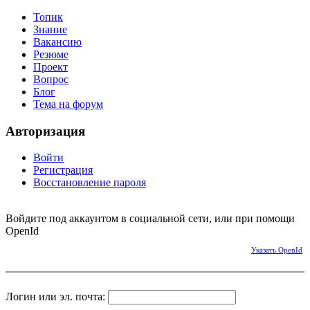
Топик
Знание
Вакансию
Резюме
Проект
Вопрос
Блог
Тема на форум
Авторизация
Войти
Регистрация
Восстановление пароля
Войдите под аккаунтом в социальной сети, или при помощи
OpenId
Указать OpenId
Логин или эл. почта: